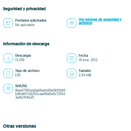
Seguridad y privacidad
Ver informe de seguridad y
Permisos solicitados
antivirus
No aplicable
Información de descarga
Descargas
Fecha
13.259
19 ene. 2012
Tipo de archivo
Tamaño
EXE
2.04 MB
SHA256
8ba473f0a1a5a66e6d0b08f0685
fd9d467d2292caa08a0e5c7251d
3a4b744b25
Otras versiones