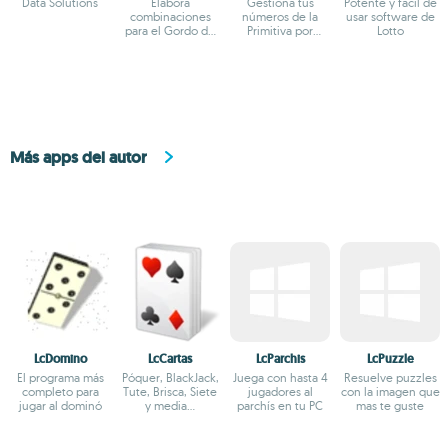
Data Solutions
Elabora
Gestiona tus
Potente y fácil de
combinaciones
números de la
usar software de
para el Gordo de
Primitiva por
Lotto
la Primitiva
Internet
Más apps del autor
LcDomino
LcCartas
LcParchis
LcPuzzle
El programa más
Póquer, BlackJack,
Juega con hasta 4
Resuelve puzzles
completo para
Tute, Brisca, Siete
jugadores al
con la imagen que
jugar al dominó
y media...
parchís en tu PC
mas te guste