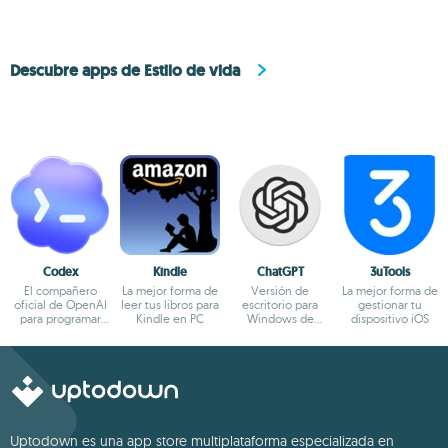
Descubre apps de Estilo de vida
Codex
Kindle
ChatGPT
3uTools
El compañero
La mejor forma de
Versión de
La mejor forma de
oficial de OpenAI
leer tus libros para
escritorio para
gestionar tu
para programar
Kindle en PC
Windows de
dispositivo iOS
con ChatGPT
ChatGPT
Uptodown es una app store multiplataforma especializada en