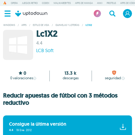
OPERA
JUEGOS RETRO
CODEX
MALWAREBYTES
APPS DE MANGA
ANKI
PROTEUS
APPS DE CÓD
WINDOWS
/
APPS
/
ESTILO DE VIDA
/
QUINIELAS Y LOTERÍAS
/
LC1X2
Lc1X2
4.4
LCB Soft
0
13.3 k
0
valoraciones
descargas
seguridad
Reducir apuestas de fútbol con 3 métodos
reductivo
Consigue la última versión
4.4
19 Ene. 2012